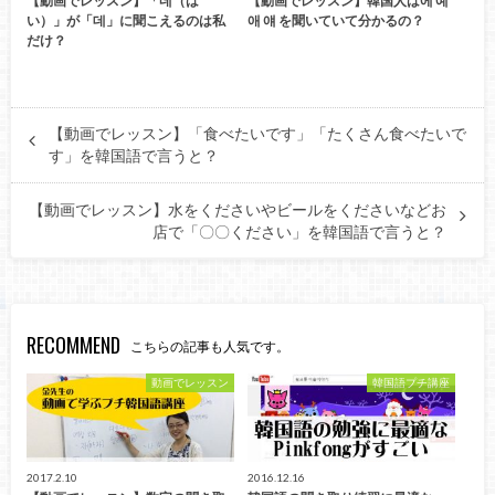
【動画でレッスン】「네（は
【動画でレッスン】韓国人は에 예
い）」が「데」に聞こえるのは私
애 얘 を聞いていて分かるの？
だけ？
【動画でレッスン】「食べたいです」「たくさん食べたいで
す」を韓国語で言うと？
【動画でレッスン】水をくださいやビールをくださいなどお
店で「〇〇ください」を韓国語で言うと？
RECOMMEND
こちらの記事も人気です。
動画でレッスン
韓国語プチ講座
2017.2.10
2016.12.16