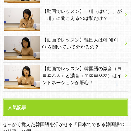
【動画でレッスン】「네（はい）」が
「데」に聞こえるのは私だけ？
【動画でレッスン】韓国人は에 예 애
얘 を聞いていて分かるの？
【動画でレッスン】韓国語の激音（ㅋ
ㅌㅍㅊㅎ）と濃音（ㄲㄸㅃㅆㅉ）はイ
ントネーションが肝心！
人気記事
せっかく覚えた韓国語を活かせる「日本でできる韓国語の