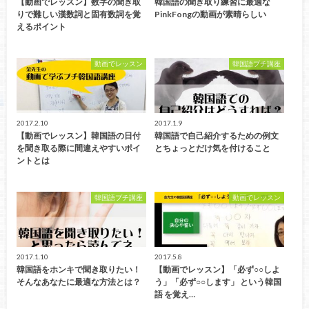
【動画でレッスン】数字の聞き取
韓国語の聞き取り練習に最適な
りで難しい漢数詞と固有数詞を覚
PinkFongの動画が素晴らしい
えるポイント
動画でレッスン
韓国語プチ講座
2017.2.10
2017.1.9
【動画でレッスン】韓国語の日付
韓国語で自己紹介するための例文
を聞き取る際に間違えやすいポイ
とちょっとだけ気を付けること
ントとは
韓国語プチ講座
動画でレッスン
2017.1.10
2017.5.8
韓国語をホンキで聞き取りたい！
【動画でレッスン】「必ず○○しよ
そんなあなたに最適な方法とは？
う」「必ず○○します」 という韓国
語 を覚え…