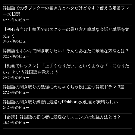
韓国語でのラブレターの書き方とベタだけど今すぐ使える定番フレ
ーズ10選
49.5k件のビュー
【初心者向け】韓国でのタクシーの乗り方と簡単な会話と単語を覚
えよう
34.7k件のビュー
韓国語をホンキで聞き取りたい！そんなあなたに最適な方法とは？
32.3k件のビュー
【動画でレッスン】「上手くなりたい」というような「～になりた
い」 という韓国語を覚えよう
29.7k件のビュー
韓国語の聞き取りの勉強にめちゃくちゃ役に立つ韓流ドラマ 3選
27.2k件のビュー
韓国語の聞き取り練習に最適なPinkFongの動画が素晴らしい
24.2k件のビュー
【必読】韓国語の初心者に最適なリスニングの勉強方法とは？
18.5k件のビュー