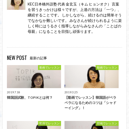
KEC日本橋外語塾 代表 金玄玉（キム ヒョンオク） 言葉
を習うきっかけは様々ですが、上達の方法は「一つ」、
継続することです。 しかしながら、続けるのは簡単そう
でなかなか難しいです。 みなさんが続けられるように楽
しく時にはうるさく指導しながらみなさんの「ことばの
母親」になることを目指し頑張ります。
NEW POST
最新の記事
動画でレッスン
動画でレッスン
2019.7.18
2019.3.25
韓国語試験、TOPIKとは何？
【動画でレッスン】韓国語がペラ
ペラになるためのコツは「シャド
ーイング」！
動画でレッスン
動画でレッスン