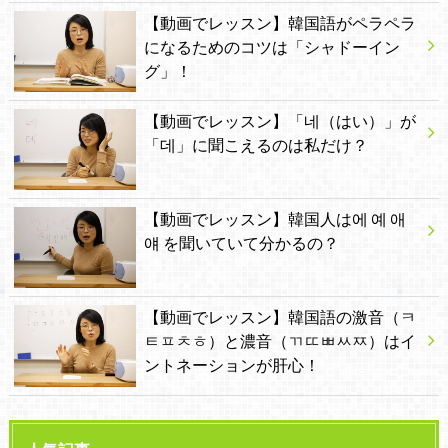
【動画でレッスン】韓国語がペラペラ
になるためのコツは「シャドーイン
グ」！
【動画でレッスン】「네（はい）」が
「데」に聞こえるのは私だけ？
【動画でレッスン】韓国人は에 예 애
얘 を聞いていて分かるの？
【動画でレッスン】韓国語の激音（ㅋ
ㅌㅍㅊㅎ）と濃音（ㄲㄸㅃㅆㅉ）はイ
ントネーションが肝心！